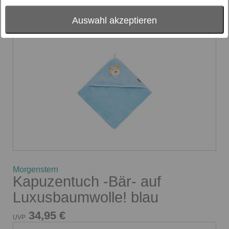
- bitte wählen -
Auswahl akzeptieren
Morgenstern
Kapuzentuch -Bär- auf
Luxusbaumwolle! blau
34,95 €
UVP