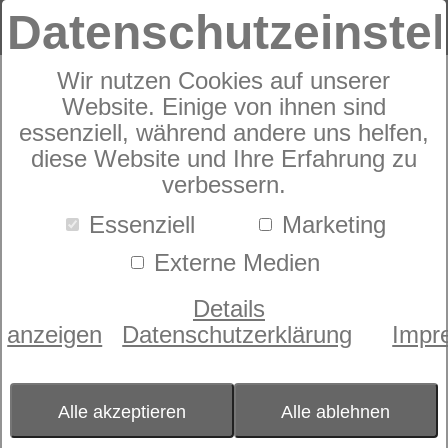
Datenschutzeinste
Wir nutzen Cookies auf unserer
Produkte
Kinderwelt
Kinderfrottier
9
Produkte
Website. Einige von ihnen sind
Kinderfrottier
essenziell, während andere uns helfen,
diese Website und Ihre Erfahrung zu
verbessern.
Artikelkategorie
Essenziell
Marketing
- bitte wählen -
Externe Medien
Farbe
- bitte wählen -
Details
Größe
anzeigen
Datenschutzerklärung
Impr
- bitte wählen -
Sortierung nach
Beliebtheit
Alle akzeptieren
Alle ablehnen
Preis