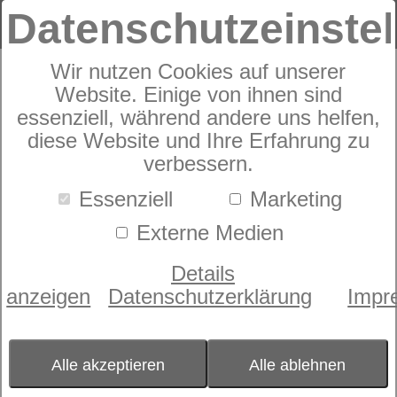
Datenschutzeinste
Wir nutzen Cookies auf unserer
Produkte
Schlafraummöbel
dormabell Bett-
Website. Einige von ihnen sind
Collection
essenziell, während andere uns helfen,
4
Produkte
diese Website und Ihre Erfahrung zu
dormabell Bett-
verbessern.
Collection
Essenziell
Marketing
Schöner schlafen mit vielen attraktiven
Externe Medien
Bett-Ideen. Veränderte
Lebensgewohnheiten bringen es mit sich,
Details
dass das Schlafzimmer heute nicht nur
anzeigen
Datenschutzerklärung
Impr
zum Schlafen genutzt wird. Aus diesem
Grund wandelt sich auch der Anspruch
an die Wertigkeit des Bettes. dormabell
Betten gibt es in unterschiedlichen
Alle akzeptieren
Alle ablehnen
Ausführungen: z.B. Designbetten,