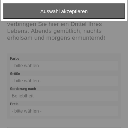
Seniorenbetten, moderne
Massivholzbetten. Gönnen Sie sich eine
Auswahl akzeptieren
schöne Schlafumgebung, denn immerhin
verbringen Sie hier ein Drittel Ihres
Lebens. Abends gemütlich, nachts
erholsam und morgens ermunternd!
Farbe
- bitte wählen -
Größe
- bitte wählen -
Sortierung nach
Beliebtheit
Preis
- bitte wählen -