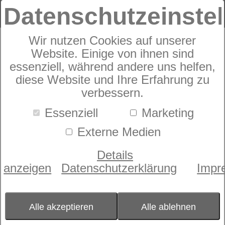
Datenschutzeinste
Wir nutzen Cookies auf unserer
Produkte
Zudecken
Sommerdecken
6
Produkte
Website. Einige von ihnen sind
Sommerdecken
essenziell, während andere uns helfen,
diese Website und Ihre Erfahrung zu
verbessern.
Farbe
Essenziell
Marketing
- bitte wählen -
Externe Medien
Füllung
- bitte wählen -
Details
Größe
anzeigen
Datenschutzerklärung
Impr
- bitte wählen -
Kissenfüllung
- bitte wählen -
Alle akzeptieren
Alle ablehnen
Zudeckenart