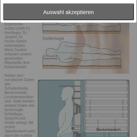
eingestellt. Mit
einem
Auswahl akzeptieren
ausgeklügelten
und zusammen
mit dem
Ergonomie-
Institut (EIM) Dr.
Heidinger, Dr.
Jaspert, Dr.
Hocke GmbH
entwickelten
Mess-System
erfassen unsere
geschulten
Mitarbeiter Ihre
Körperkontur.
Neben den
messbaren Daten
wie
Schulterbreite,
Beckenbreite,
Lordosenposition
und –tiefe werden
weitere Daten wie
bevorzugte
Schlaflage,
Gewicht und
Größe erfragt. Mit
einem
Tabellenwerk wird
dann die richtige