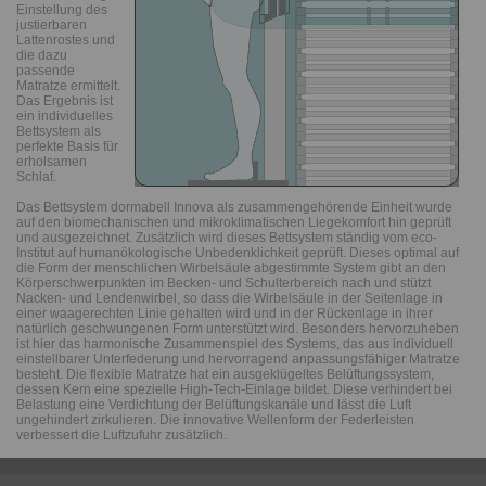
Einstellung des
justierbaren
Lattenrostes und
die dazu
passende
Matratze ermittelt.
Das Ergebnis ist
ein individuelles
Bettsystem als
perfekte Basis für
erholsamen
Schlaf.
Das Bettsystem dormabell Innova als zusammengehörende Einheit wurde
auf den biomechanischen und mikroklimatischen Liegekomfort hin geprüft
und ausgezeichnet. Zusätzlich wird dieses Bettsystem ständig vom eco-
Institut auf humanökologische Unbedenklichkeit geprüft. Dieses optimal auf
die Form der menschlichen Wirbelsäule abgestimmte System gibt an den
Körperschwerpunkten im Becken- und Schulterbereich nach und stützt
Nacken- und Lendenwirbel, so dass die Wirbelsäule in der Seitenlage in
einer waagerechten Linie gehalten wird und in der Rückenlage in ihrer
natürlich geschwungenen Form unterstützt wird. Besonders hervorzuheben
ist hier das harmonische Zusammenspiel des Systems, das aus individuell
einstellbarer Unterfederung und hervorragend anpassungsfähiger Matratze
besteht. Die flexible Matratze hat ein ausgeklügeltes Belüftungssystem,
dessen Kern eine spezielle High-Tech-Einlage bildet. Diese verhindert bei
Belastung eine Verdichtung der Belüftungskanäle und lässt die Luft
ungehindert zirkulieren. Die innovative Wellenform der Federleisten
verbessert die Luftzufuhr zusätzlich.