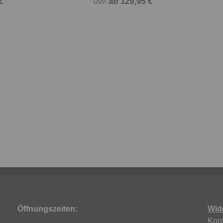
€
ab 129,95 €
UVP
Öffnungszeiten:
Wid
Kont