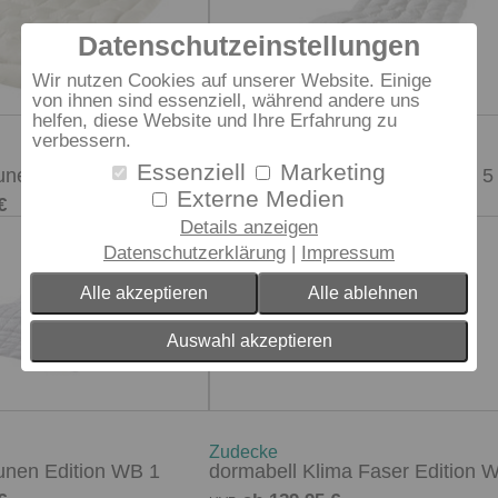
Datenschutzeinstellungen
Wir nutzen Cookies auf unserer Website. Einige
von ihnen sind essenziell, während andere uns
helfen, diese Website und Ihre Erfahrung zu
verbessern.
Zudecke
Essenziell
Marketing
unen Edition WB 3
dormabell Daunen Edition WB 5
Externe Medien
€
ab 749,95 €
UVP
Details anzeigen
Datenschutzerklärung
Impressum
Alle akzeptieren
Alle ablehnen
Auswahl akzeptieren
Zudecke
unen Edition WB 1
dormabell Klima Faser Edition 