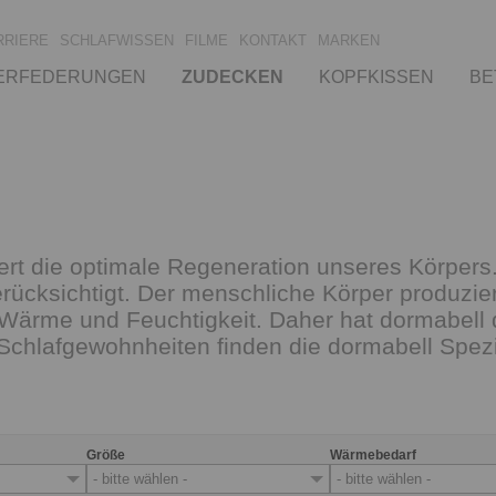
RRIERE
SCHLAFWISSEN
FILME
KONTAKT
MARKEN
ERFEDERUNGEN
ZUDECKEN
KOPFKISSEN
BE
ert die optimale Regeneration unseres Körpers.
rücksichtigt. Der menschliche Körper produzier
l Wärme und Feuchtigkeit. Daher hat dormabell
 Schlafgewohnheiten finden die dormabell Spe
Größe
Wärmebedarf
- bitte wählen -
- bitte wählen -