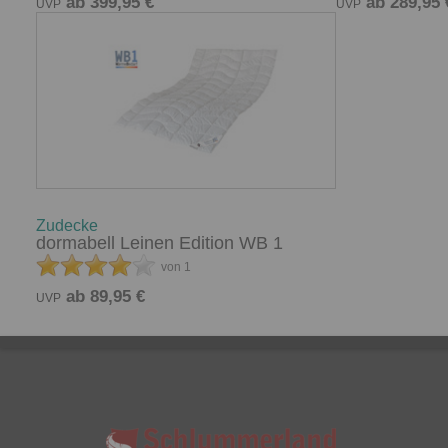
ab 399,95 €
ab 289,95 
UVP
UVP
Zudecke
dormabell Leinen Edition WB 1
von 1
ab 89,95 €
UVP